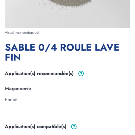
Forme
Visuel non contractuel
SABLE 0/4 ROULE LAVE
Longueur
FIN
m
cm
Largeur
Application(s)
recommandée(s)
m
cm
Maçonnerie
Epaisseur
Enduit
m
cm
Application(s)
compatible(s)
3
Volume :
0
m