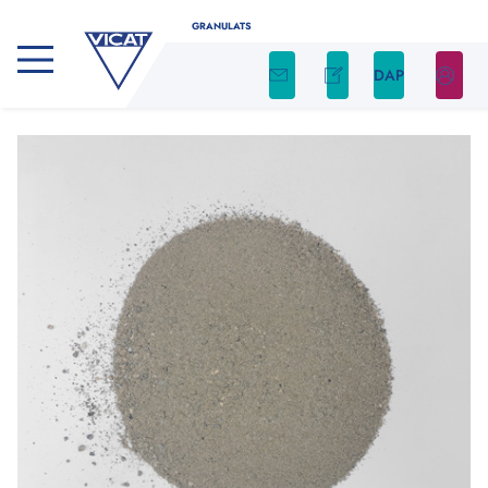
GRANULATS
DAP
CALCULATEUR DE GRANULATS
Déterminez facilement la quantité nécessaire
de granulats pour votre projet en utilisant
notre calculateur
Indiquez le type de produit, ainsi que la forme et
les dimensions de votre chantier. Nous nous
occupons du reste !
Type de produit