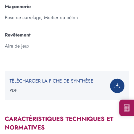
Maçonnerie
Pose de carrelage, Mortier ou béton
Ajouter une forme
Revêtement
Votre besoin total est de
:
0
tonne(s)
Aire de jeux
*Information non contractuelle. Les valeurs indiquées ne
constituent en rien une garantie de notre part.
TÉLÉCHARGER LA FICHE DE SYNTHÈSE
PDF
Voir les carrières près de chez moi
Consulter notre offre produits
CARACTÉRISTIQUES TECHNIQUES ET
NORMATIVES