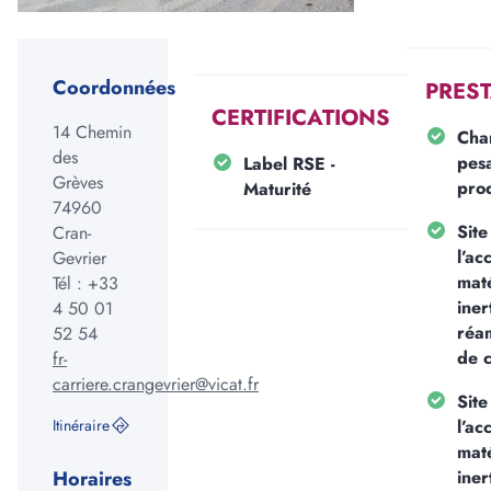
Coordonnées
PRES
Forme
CERTIFICATIONS
14 Chemin
Cha
des
pes
Label RSE -
Longueur
Grèves
prod
Maturité
m
cm
74960
Site
Cran-
Largeur
l’ac
Gevrier
mat
Tél :
+33
m
cm
iner
4 50 01
réa
52 54
Epaisseur
de c
fr-
m
cm
carriere.crangevrier@vicat.fr
Site
Itinéraire
l’ac
mat
3
Volume :
0
m
Horaires
iner