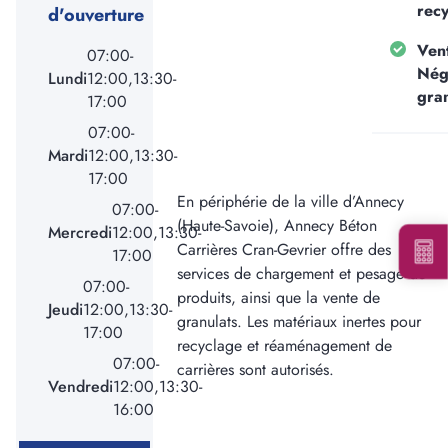
rec
d'ouverture
Ven
07:00-
Ajouter une forme
Nég
Lundi
12:00,13:30-
gran
17:00
07:00-
Votre besoin total est de
:
0
tonne(s)
Mardi
12:00,13:30-
*Information non contractuelle. Les valeurs indiquées ne
17:00
constituent en rien une garantie de notre part.
En périphérie de la ville d’Annecy
07:00-
(Haute-Savoie), Annecy Béton
Mercredi
12:00,13:30-
Carrières Cran-Gevrier offre des
17:00
services de chargement et pesage de
07:00-
produits, ainsi que la vente de
Jeudi
12:00,13:30-
granulats. Les matériaux inertes pour
Voir les carrières près de chez moi
17:00
recyclage et réaménagement de
07:00-
carrières sont autorisés.
Consulter notre offre produits
Vendredi
12:00,13:30-
16:00