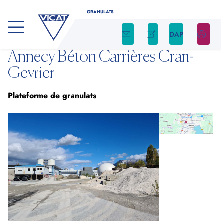
GRANULATS
DAP
Annecy Béton Carrières Cran-
CALCULATEUR DE GRANULATS
Gevrier
Déterminez facilement la quantité nécessaire
Plateforme de granulats
de granulats pour votre projet en utilisant
notre calculateur
Indiquez le type de produit, ainsi que la forme et
les dimensions de votre chantier. Nous nous
occupons du reste !
Type de produit