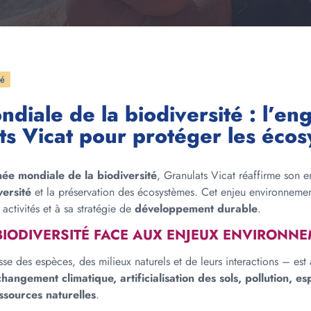
té
diale de la biodiversité : l’e
ts Vicat pour protéger les éco
née mondiale de la biodiversité
, Granulats Vicat réaffirme son 
versité
et la préservation des écosystèmes. Cet enjeu environnemen
activités et à sa stratégie de
développement durable
.
BIODIVERSITÉ FACE AUX ENJEUX ENVIRONN
se des espèces, des milieux naturels et de leurs interactions – es
changement climatique, artificialisation des sols, pollution, es
ssources naturelles
.