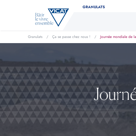
GRANULATS
Granulats
/
Ça se passe chez nous !
/
Journée mondiale de la
Journé