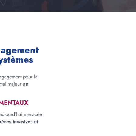
ngagement
systèmes
engagement pour la
tal majeur est
EMENTAUX
t aujourd’hui menacée
pèces invasives et