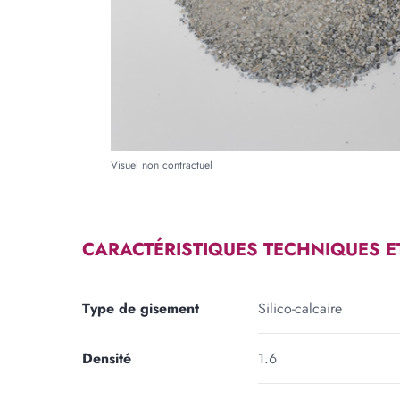
Forme
RECTANGLE
TRIA
Longueur
Large
m
cm
Visuel non contractuel
Ajouter une forme
CARACTÉRISTIQUES TECHNIQUES E
Type de gisement
Silico-calcaire
Densité
1.6