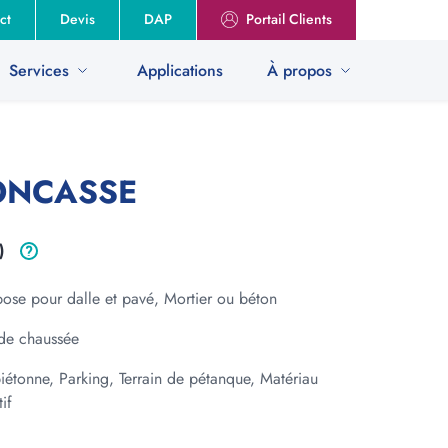
ct
Devis
DAP
Portail Clients
Services
Applications
À propos
ble (DAP)
Dialoguer pour s'intégrer localement
ucteur (REP)
Protéger et développer la biodiversité
ONCASSE
Granulats Vicat en bref
)
tilisant notre calculateur
Ça se passe chez nous !
ous nous occupons du reste !
Le groupe Vicat
pose pour dalle et pavé, Mortier ou béton
liminer ?
Nous rejoindre
de chaussée
Notre engagement RSE
iétonne, Parking, Terrain de pétanque, Matériau
if