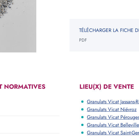
NGLE
ROND
TÉLÉCHARGER LA FICHE D
ur
Epaisseur
PDF
m
cm
m
cm
V
Votre be
*Informati
T NORMATIVES
LIEU(X) DE VENTE
constituen
Granulats Vicat Jassans-Ri
Granulats Vicat Niévroz
Granulats Vicat Péroug
Granulats Vicat Belleville
Granulats Vicat Saint-Ge
Voir les carrières près de chez moi
Consulter notre offre produits