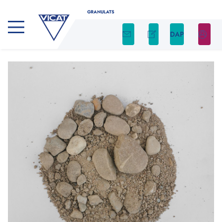
GRANULATS
DAP
CALCULATEUR DE GRANULATS
Déterminez facilement la quantité nécessaire
de granulats pour votre projet en utilisant
notre calculateur
Indiquez le type de produit, ainsi que la forme et
les dimensions de votre chantier. Nous nous
occupons du reste !
Type de produit