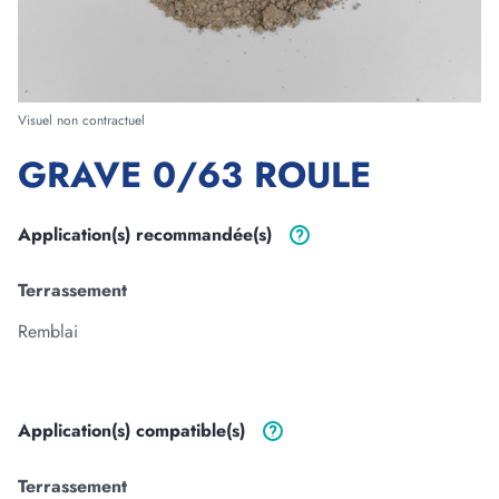
Forme
Visuel non contractuel
GRAVE 0/63 ROULE
Longueur
m
cm
Application(s)
recommandée(s)
Largeur
Terrassement
m
cm
Remblai
Epaisseur
m
cm
Application(s)
compatible(s)
3
Volume :
0
m
Terrassement