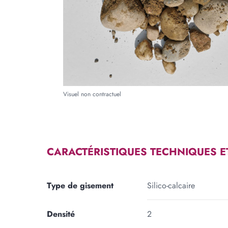
Forme
RECTANGLE
TRIA
Longueur
Large
m
cm
Visuel non contractuel
Ajouter une forme
CARACTÉRISTIQUES TECHNIQUES E
Type de gisement
Silico-calcaire
Densité
2