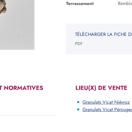
Rembla
Terrassement
NGLE
ROND
TÉLÉCHARGER LA FICHE D
ur
Epaisseur
m
cm
m
cm
PDF
V
Votre be
*Informati
constituen
T NORMATIVES
LIEU(X) DE VENTE
Granulats Vicat Niévroz
Granulats Vicat Pérouge
Voir les carrières près de chez moi
Consulter notre offre produits