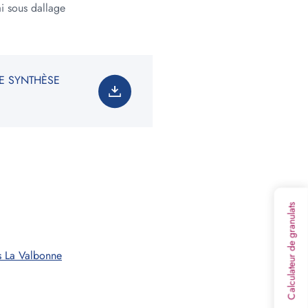
i sous dallage
E SYNTHÈSE
3
olume :
0
m
soin total est de
:
0
tonne(s)
on non contractuelle. Les valeurs indiquées ne
t en rien une garantie de notre part.
Calculateur de granulats
s La Valbonne