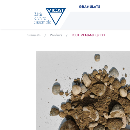
GRANULATS
Granulats
/
Produits
/
TOUT VENANT 0/100
Déterminez facilement la 
Indiquez le type de produit