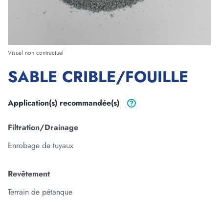
Forme
Visuel non contractuel
SABLE CRIBLE/FOUILLE
Longueur
m
cm
Application(s)
recommandée(s)
Largeur
Filtration/Drainage
m
cm
Enrobage de tuyaux
Epaisseur
m
cm
Revêtement
Terrain de pétanque
3
Volume :
0
m