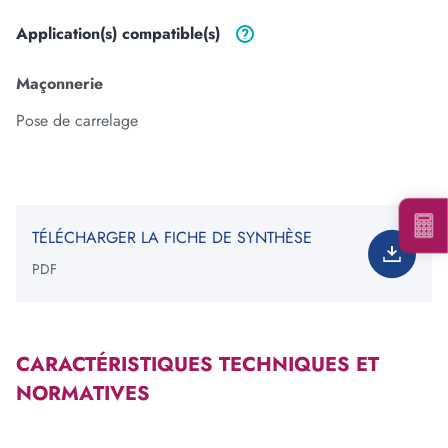
Application(s)
compatible(s)
Ajouter une forme
Maçonnerie
Pose de carrelage
Votre besoin total est de
:
0
tonne(s)
*Information non contractuelle. Les valeurs indiquées ne
constituent en rien une garantie de notre part.
TÉLÉCHARGER LA FICHE DE SYNTHÈSE
PDF
Voir les carrières près de chez moi
CARACTÉRISTIQUES TECHNIQUES ET
Consulter notre offre produits
NORMATIVES