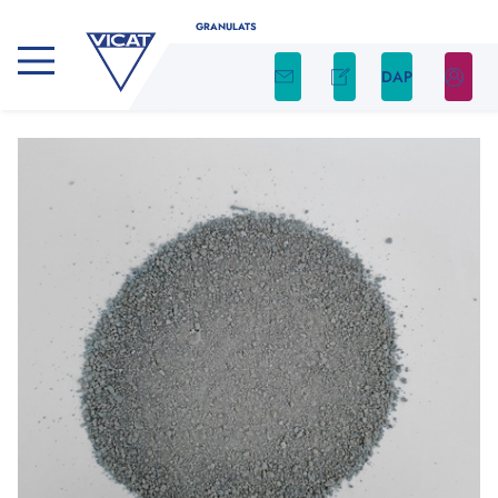
GRANULATS
DAP
CALCULATEUR DE GRANULATS
Déterminez facilement la quantité nécessaire
de granulats pour votre projet en utilisant
notre calculateur
Indiquez le type de produit, ainsi que la forme et
les dimensions de votre chantier. Nous nous
occupons du reste !
Type de produit