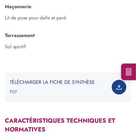
Maçonnerie
Lit de pose pour dalle et pavé
Ajouter une forme
Terrassement
Votre besoin total est de
:
0
tonne(s)
Sol sportif
*Information non contractuelle. Les valeurs indiquées ne
constituent en rien une garantie de notre part.
TÉLÉCHARGER LA FICHE DE SYNTHÈSE
PDF
Voir les carrières près de chez moi
Consulter notre offre produits
CARACTÉRISTIQUES TECHNIQUES ET
NORMATIVES