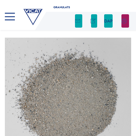
GRANULATS
DAP
CALCULATEUR DE GRANULATS
Déterminez facilement la quantité nécessaire
de granulats pour votre projet en utilisant
notre calculateur
Indiquez le type de produit, ainsi que la forme et
les dimensions de votre chantier. Nous nous
occupons du reste !
Type de produit