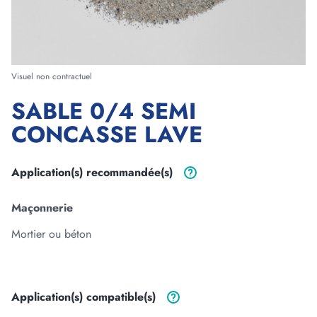
Forme
Visuel non contractuel
SABLE 0/4 SEMI
Longueur
CONCASSE LAVE
m
cm
Largeur
Application(s)
recommandée(s)
m
cm
Maçonnerie
Epaisseur
Mortier ou béton
m
cm
Application(s)
compatible(s)
3
Volume :
0
m