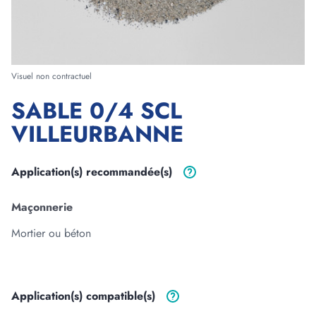
Forme
Visuel non contractuel
SABLE 0/4 SCL
Longueur
VILLEURBANNE
m
cm
Largeur
Application(s)
recommandée(s)
m
cm
Maçonnerie
Epaisseur
Mortier ou béton
m
cm
Application(s)
compatible(s)
3
Volume :
0
m