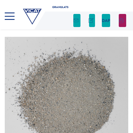
GRANULATS
DAP
CALCULATEUR DE GRANULATS
Déterminez facilement la quantité nécessaire
de granulats pour votre projet en utilisant
notre calculateur
Indiquez le type de produit, ainsi que la forme et
les dimensions de votre chantier. Nous nous
occupons du reste !
Type de produit