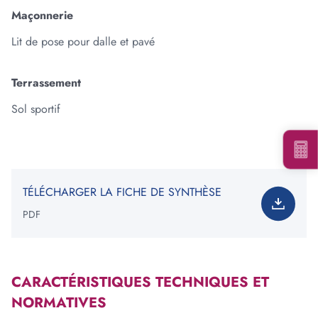
Maçonnerie
Lit de pose pour dalle et pavé
Ajouter une forme
Terrassement
Votre besoin total est de
:
0
tonne(s)
Sol sportif
*Information non contractuelle. Les valeurs indiquées ne
constituent en rien une garantie de notre part.
TÉLÉCHARGER LA FICHE DE SYNTHÈSE
PDF
Voir les carrières près de chez moi
Consulter notre offre produits
CARACTÉRISTIQUES TECHNIQUES ET
NORMATIVES