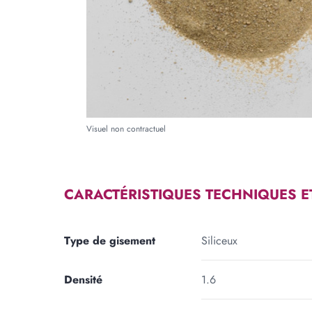
Forme
RECTANGLE
TRIA
Longueur
Large
m
cm
Visuel non contractuel
Ajouter une forme
CARACTÉRISTIQUES TECHNIQUES E
Type de gisement
Siliceux
Densité
1.6