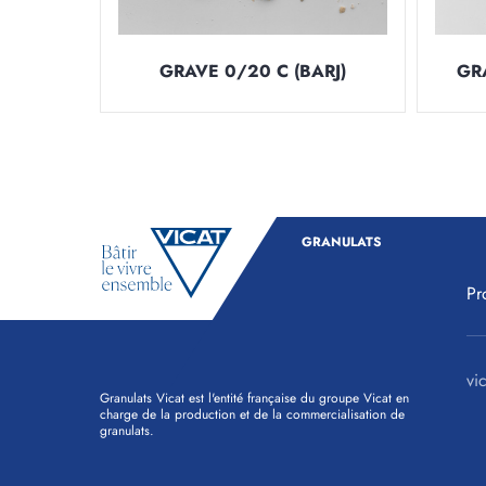
GRAVE 0/20 C (BARJ)
GR
GRANULATS
Pr
vic
Granulats Vicat est l'entité française du groupe Vicat en
charge de la production et de la commercialisation de
granulats.