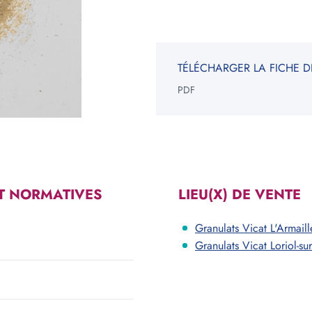
NGLE
ROND
TÉLÉCHARGER LA FICHE D
ur
Epaisseur
PDF
m
cm
m
cm
V
Votre be
*Informati
T NORMATIVES
LIEU(X) DE VENTE
constituen
Granulats Vicat L'Armaill
Granulats Vicat Loriol-s
Voir les carrières près de chez moi
Consulter notre offre produits