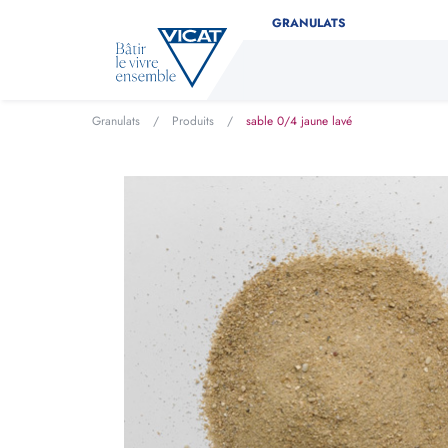
GRANULATS
Granulats
/
Produits
/
sable 0/4 jaune lavé
Déterminez facilement la 
Indiquez le type de produit