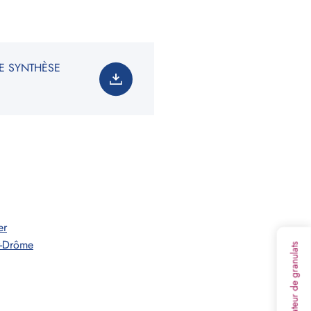
E SYNTHÈSE
3
olume :
0
m
soin total est de
:
0
tonne(s)
on non contractuelle. Les valeurs indiquées ne
t en rien une garantie de notre part.
er
ur-Drôme
Calculateur de granulats