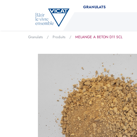
GRANULATS
Granulats
/
Produits
/
MELANGE A BETON D11 SCL
Déterminez facilement la 
Indiquez le type de produit