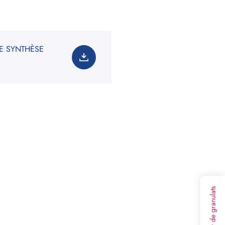
E SYNTHÈSE
3
olume :
0
m
soin total est de
:
0
tonne(s)
on non contractuelle. Les valeurs indiquées ne
t en rien une garantie de notre part.
Calculateur de granulats