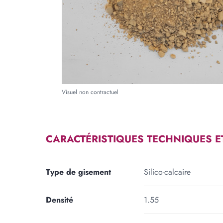
Forme
RECTANGLE
TRIA
Longueur
Large
m
cm
Visuel non contractuel
Ajouter une forme
CARACTÉRISTIQUES TECHNIQUES E
Type de gisement
Silico-calcaire
Densité
1.55