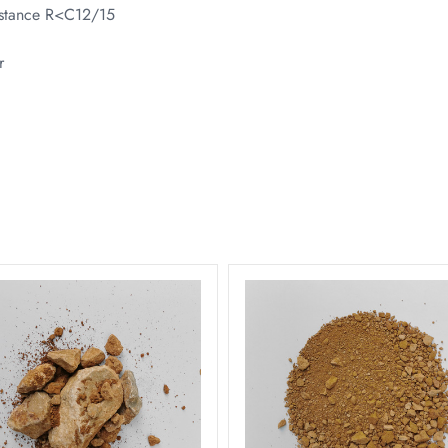
sistance R<C12/15
r