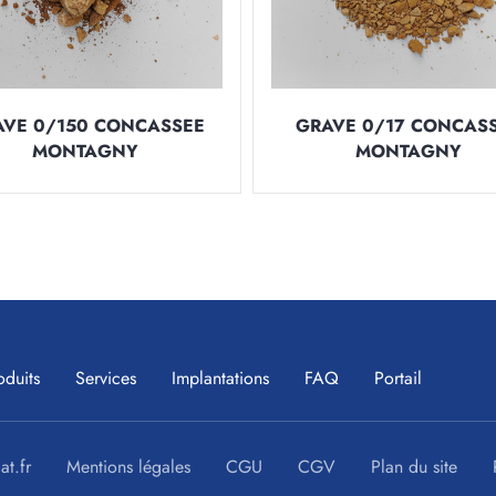
AVE 0/150 CONCASSEE
GRAVE 0/17 CONCAS
MONTAGNY
MONTAGNY
oduits
Services
Implantations
FAQ
Portail
at.fr
Mentions légales
CGU
CGV
Plan du site