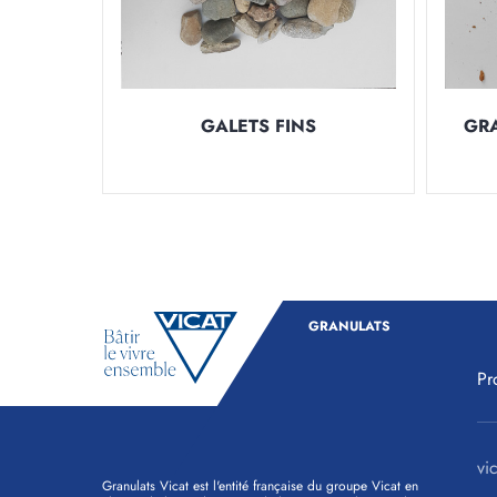
GALETS FINS
GR
GRANULATS
Pr
vic
Granulats Vicat est l'entité française du groupe Vicat en