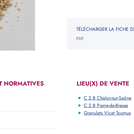
NGLE
ROND
TÉLÉCHARGER LA FICHE D
ur
Epaisseur
PDF
m
cm
m
cm
V
Votre be
*Informati
T NORMATIVES
LIEU(X) DE VENTE
constituen
C 2 B Chalon-sur-Saône
C 2 B Pierre-de-Bresse
Granulats Vicat Tournus
Voir les carrières près de chez moi
Consulter notre offre produits