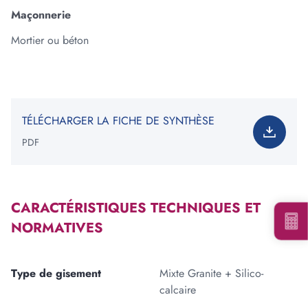
Maçonnerie
Mortier ou béton
Ajouter une forme
Votre besoin total est de
:
0
tonne(s)
*Information non contractuelle. Les valeurs indiquées ne
TÉLÉCHARGER LA FICHE DE SYNTHÈSE
constituent en rien une garantie de notre part.
PDF
CARACTÉRISTIQUES TECHNIQUES ET
NORMATIVES
Voir les carrières près de chez moi
Consulter notre offre produits
Type de gisement
Mixte Granite + Silico-
calcaire