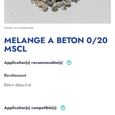
Forme
Visuel non contractuel
MELANGE A BETON 0/20
Longueur
MSCL
m
cm
Largeur
Application(s)
recommandée(s)
m
cm
Revêtement
Epaisseur
Béton désactivé
m
cm
Application(s)
compatible(s)
3
Volume :
0
m