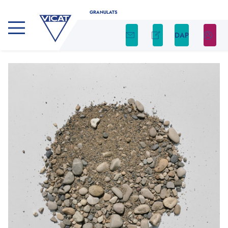
GRANULATS
DAP
CALCULATEUR DE GRANULATS
Déterminez facilement la quantité nécessaire
de granulats pour votre projet en utilisant
notre calculateur
Indiquez le type de produit, ainsi que la forme et
les dimensions de votre chantier. Nous nous
occupons du reste !
Type de produit