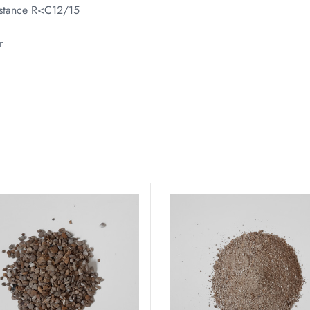
sistance R<C12/15
r