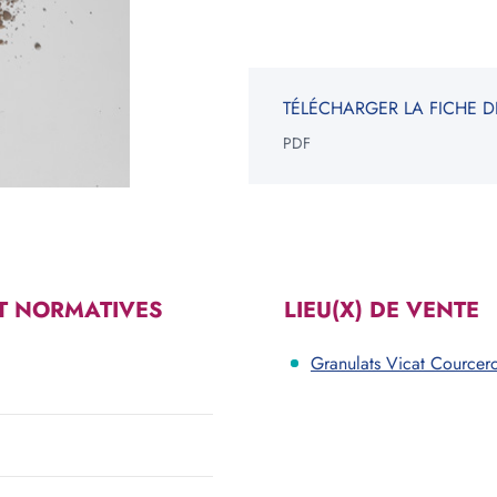
NGLE
ROND
TÉLÉCHARGER LA FICHE D
ur
Epaisseur
PDF
m
cm
m
cm
V
Votre be
*Informati
T NORMATIVES
LIEU(X) DE VENTE
constituen
Granulats Vicat Courcer
Voir les carrières près de chez moi
Consulter notre offre produits