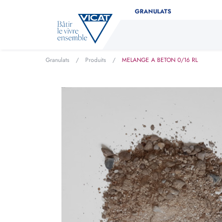
GRANULATS
Granulats
/
Produits
/
MELANGE A BETON 0/16 RL
Déterminez facilement la 
Indiquez le type de produit