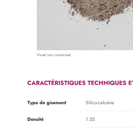
Forme
RECTANGLE
TRIA
Longueur
Large
m
cm
Visuel non contractuel
Ajouter une forme
CARACTÉRISTIQUES TECHNIQUES E
Type de gisement
Silico-calcaire
Densité
1.55