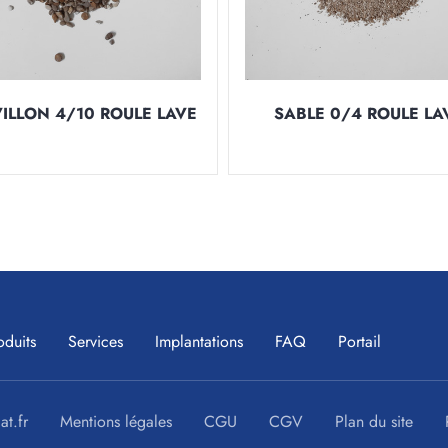
ILLON 4/10 ROULE LAVE
SABLE 0/4 ROULE LA
oduits
Services
Implantations
FAQ
Portail
at.fr
Mentions légales
CGU
CGV
Plan du site