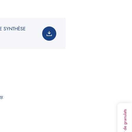
E SYNTHÈSE
3
olume :
0
m
soin total est de
:
0
tonne(s)
on non contractuelle. Les valeurs indiquées ne
t en rien une garantie de notre part.
oy
Calculateur de granulats