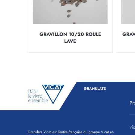
GRAVILLON 10/20 ROULE
GRAV
LAVE
GRANULATS
Pr
vic
Granulats Vicat est l'entité française du groupe Vicat en