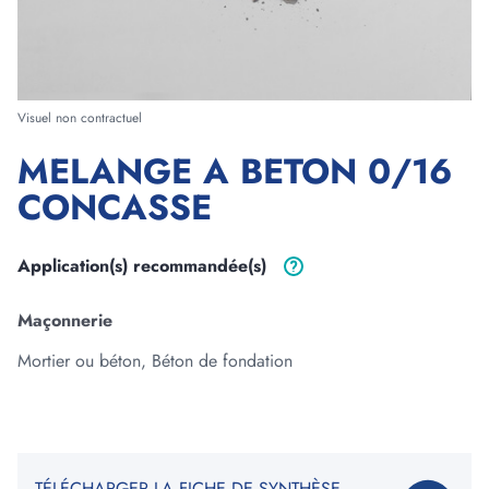
Forme
Visuel non contractuel
MELANGE A BETON 0/16
Longueur
CONCASSE
m
cm
Largeur
Application(s)
recommandée(s)
m
cm
Maçonnerie
Epaisseur
Mortier ou béton, Béton de fondation
m
cm
3
Volume :
0
m
TÉLÉCHARGER LA FICHE DE SYNTHÈSE