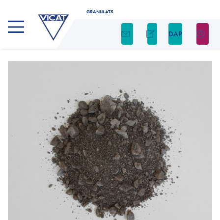
GRANULATS
DAP
CALCULATEUR DE GRANULATS
Déterminez facilement la quantité nécessaire
de granulats pour votre projet en utilisant
notre calculateur
Indiquez le type de produit, ainsi que la forme et
les dimensions de votre chantier. Nous nous
occupons du reste !
Type de produit