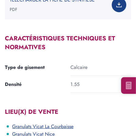
PDF
Ajouter une forme
CARACTÉRISTIQUES TECHNIQUES ET
Votre besoin total est de
:
0
tonne(s)
NORMATIVES
*Information non contractuelle. Les valeurs indiquées ne
constituent en rien une garantie de notre part.
Type de gisement
Calcaire
Densité
1.55
Voir les carrières près de chez moi
LIEU(X) DE VENTE
Consulter notre offre produits
Granulats Vicat La Courbaisse
Granulats Vicat Nice