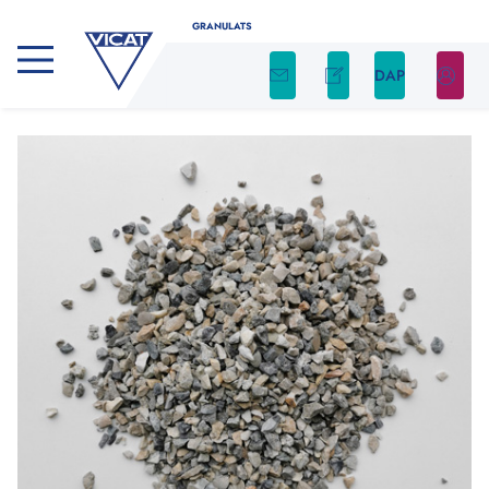
GRANULATS
DAP
CALCULATEUR DE GRANULATS
Déterminez facilement la quantité nécessaire
de granulats pour votre projet en utilisant
notre calculateur
Indiquez le type de produit, ainsi que la forme et
les dimensions de votre chantier. Nous nous
occupons du reste !
Type de produit