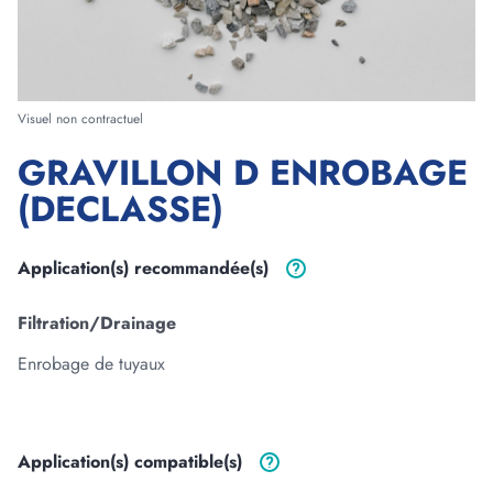
Forme
Visuel non contractuel
GRAVILLON D ENROBAGE
Longueur
(DECLASSE)
m
cm
Largeur
Application(s)
recommandée(s)
m
cm
Filtration/Drainage
Epaisseur
Enrobage de tuyaux
m
cm
Application(s)
compatible(s)
3
Volume :
0
m