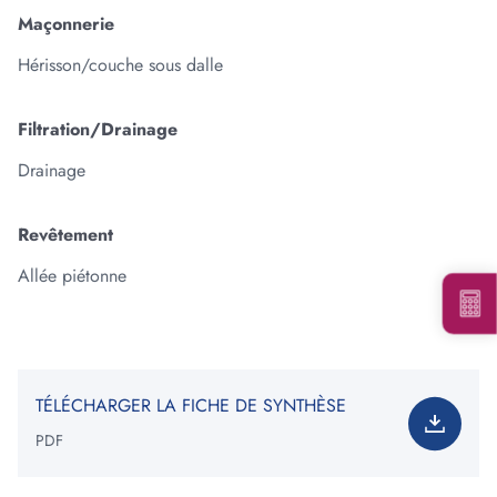
Maçonnerie
Hérisson/couche sous dalle
Ajouter une forme
Filtration/Drainage
Votre besoin total est de
:
0
tonne(s)
Drainage
*Information non contractuelle. Les valeurs indiquées ne
constituent en rien une garantie de notre part.
Revêtement
Allée piétonne
Voir les carrières près de chez moi
TÉLÉCHARGER LA FICHE DE SYNTHÈSE
Consulter notre offre produits
PDF