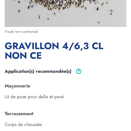
Forme
Visuel non contractuel
GRAVILLON 4/6,3 CL
Longueur
NON CE
m
cm
Largeur
Application(s)
recommandée(s)
m
cm
Maçonnerie
Epaisseur
Lit de pose pour dalle et pavé
m
cm
Terrassement
3
Corps de chaussée
Volume :
0
m