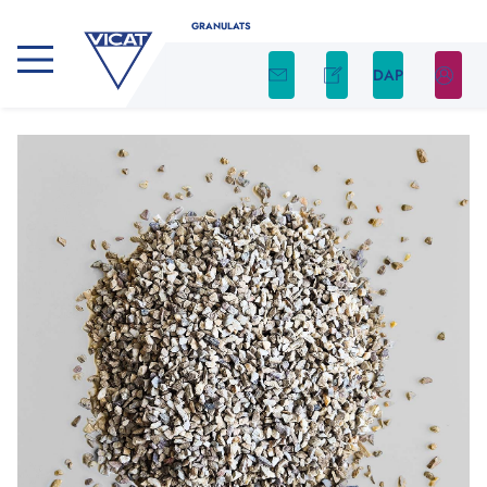
GRANULATS
DAP
CALCULATEUR DE GRANULATS
Déterminez facilement la quantité nécessaire
de granulats pour votre projet en utilisant
notre calculateur
Indiquez le type de produit, ainsi que la forme et
les dimensions de votre chantier. Nous nous
occupons du reste !
Type de produit