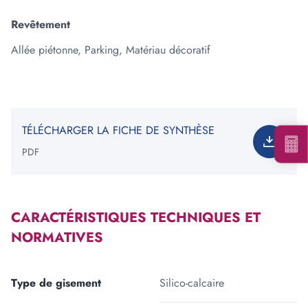
Revêtement
Ajouter une forme
Allée piétonne, Parking, Matériau décoratif
Votre besoin total est de
:
0
tonne(s)
*Information non contractuelle. Les valeurs indiquées ne
constituent en rien une garantie de notre part.
TÉLÉCHARGER LA FICHE DE SYNTHÈSE
PDF
CARACTÉRISTIQUES TECHNIQUES ET
Voir les carrières près de chez moi
NORMATIVES
Consulter notre offre produits
Type de gisement
Silico-calcaire