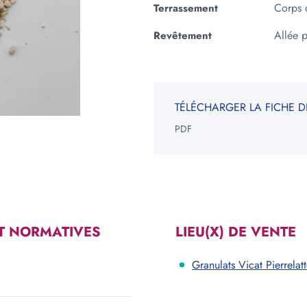
Corps 
Terrassement
Allée p
Revêtement
NGLE
ROND
ur
Epaisseur
m
cm
m
cm
V
TÉLÉCHARGER LA FICHE D
PDF
Votre be
*Informati
constituen
T NORMATIVES
LIEU(X) DE VENTE
Granulats Vicat Pierrelat
Voir les carrières près de chez moi
Consulter notre offre produits