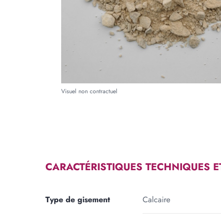
Forme
RECTANGLE
TRIA
Longueur
Large
m
cm
Visuel non contractuel
Ajouter une forme
CARACTÉRISTIQUES TECHNIQUES E
Type de gisement
Calcaire