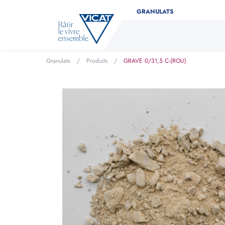
GRANULATS
Granulats
/
Produits
/
GRAVE 0/31,5 C-(ROU)
Déterminez facilement la 
Indiquez le type de produit