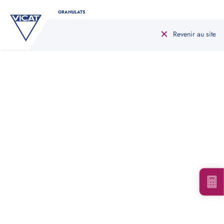
GRANULATS
Revenir au site
CALCULATEUR DE GRANULATS
Déterminez facilement la quantité nécessaire
de granulats pour votre projet en utilisant
notre calculateur
Indiquez le type de produit, ainsi que la forme et
les dimensions de votre chantier. Nous nous
occupons du reste !
Type de produit