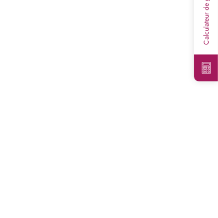
Calculateur de granulats
3
olume :
0
m
soin total est de
:
0
tonne(s)
on non contractuelle. Les valeurs indiquées ne
t en rien une garantie de notre part.