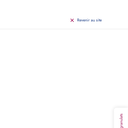
Revenir au site
tilisant notre calculateur
ous nous occupons du reste !